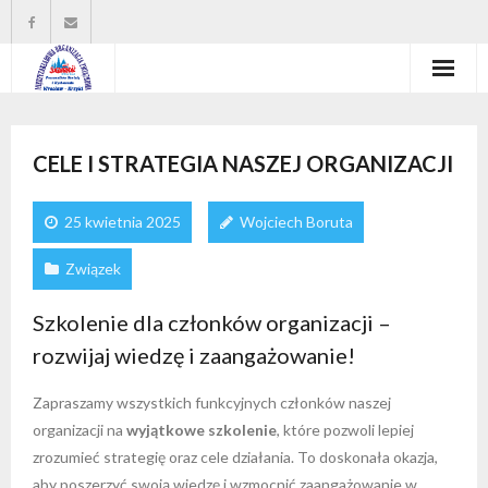
Strona główna
CELE I STRATEGIA NASZEJ ORGANIZACJI
Władze organizacji
O nas
25 kwietnia 2025
Wojciech Boruta
Wysokość zasiłków statutowych
Związek
Do pobrania
Szkolenie dla członków organizacji –
rozwijaj wiedzę i zaangażowanie!
Kontakt
Zapraszamy wszystkich funkcyjnych członków naszej
organizacji na
wyjątkowe szkolenie
, które pozwoli lepiej
zrozumieć strategię oraz cele działania. To doskonała okazja,
aby poszerzyć swoją wiedzę i wzmocnić zaangażowanie w