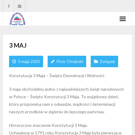
Strona główna
3 MAJ
Władze organizacji
O nas
3 maja 2025
Piotr Otrębski
Związek
Wysokość zasiłków statutowych
Konstytucja 3 Maja – Święto Demokracji i Wolności.
Do pobrania
3 maja obchodzimy jedno z najważniejszych świąt narodowych
w Polsce – Święto Konstytucji 3 Maja. To wyjątkowy dzień,
Kontakt
który przypomina nam o odwadze, mądrości i determinacji
naszych przodków w dążeniu do lepszego państwa.
Historyczne znaczenie Konstytucji 3 Maja.
Uchwalona w 1791 roku Konstytucja 3 Maja była pierwszą w