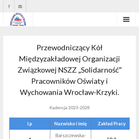
Strona główna
Przewodniczący Kół
Władze organizacji
Międzyzakładowej Organizacji
O nas
Związkowej NSZZ „Solidarność”
Wysokość zasiłków statutowych
Pracowników Oświaty i
Wychowania Wrocław-Krzyki.
Do pobrania
Kontakt
Kadencja 2023-2028
l.p
Nazwisko i imię
Zakład Pracy
Barszczewska-