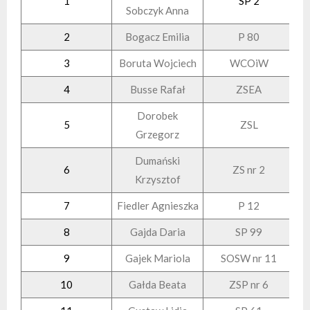
1
SP 2
Sobczyk Anna
2
Bogacz Emilia
P 80
3
Boruta Wojciech
WCOiW
4
Busse Rafał
ZSEA
Dorobek
5
ZSL
Grzegorz
Dumański
6
ZS nr 2
Krzysztof
7
Fiedler Agnieszka
P 12
8
Gajda Daria
SP 99
9
Gajek Mariola
SOSW nr 11
10
Gałda Beata
ZSP nr 6