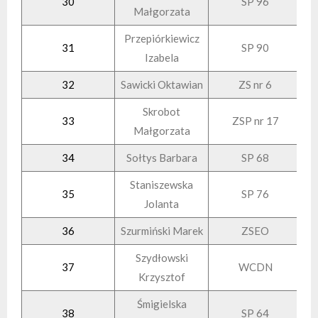
30
SP 96
Małgorzata
Przepiórkiewicz
31
SP 90
Izabela
32
Sawicki Oktawian
ZS nr 6
Skrobot
33
ZSP nr 17
Małgorzata
34
Sołtys Barbara
SP 68
Staniszewska
35
SP 76
Jolanta
36
Szurmiński Marek
ZSEO
Szydłowski
37
WCDN
Krzysztof
Śmigielska
38
SP 64