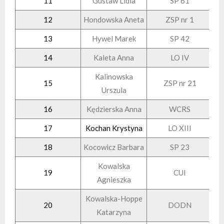
11
Gustaw Lidia
SP 61
12
Hondowska Aneta
ZSP nr 1
13
Hywel Marek
SP 42
14
Kaleta Anna
LO IV
Kalinowska
15
ZSP nr 21
Urszula
16
Kędzierska Anna
WCRS
17
Kochan Krystyna
LO XIII
18
Kocowicz Barbara
SP 23
Kowalska
19
CUI
Agnieszka
Kowalska-Hoppe
20
DODN
Katarzyna