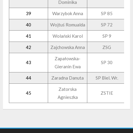
Dominika
39
Warzybok Anna
SP 85
40
Wojtuś Romualda
SP 72
41
Wolański Karol
SP 9
42
Zajchowska Anna
ZSG
Zapałowska-
43
SP 30
Gieranin Ewa
44
Zaradna Danuta
SP Biel. Wr.
Zatorska
45
ZSTIE
Agnieszka