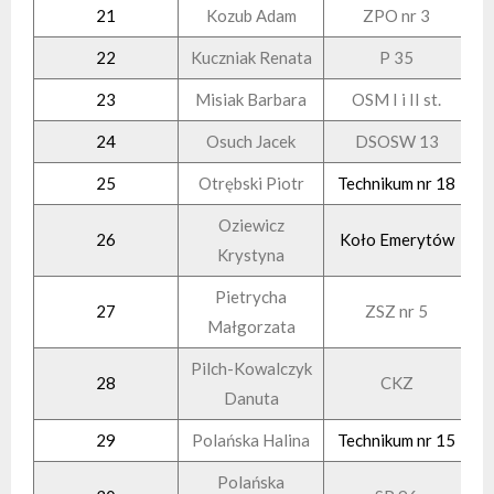
21
Kozub Adam
ZPO nr 3
22
Kuczniak Renata
P 35
23
Misiak Barbara
OSM I i II st.
24
Osuch Jacek
DSOSW 13
25
Otrębski Piotr
Technikum nr 18
Oziewicz
26
Koło Emerytów
Krystyna
Pietrycha
27
ZSZ nr 5
Małgorzata
Pilch-Kowalczyk
28
CKZ
Danuta
29
Polańska Halina
Technikum nr 15
Polańska