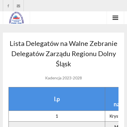
Strona główna
Lista Delegatów na Walne Zebranie
Władze organizacji
Delegatów Zarządu Regionu Dolny
O nas
Śląsk
Wysokość zasiłków statutowych
Kadencja 2023-2028
Do pobrania
Imi
Kontakt
l.p
nazw
1
Krystyna
Małgo