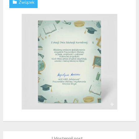
Związek
Udostępnij post