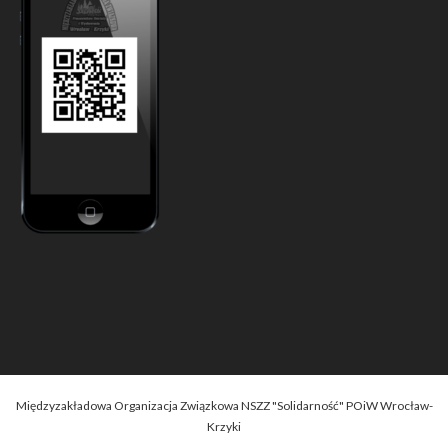
Międzyzakładowa Organizacja Związkowa NSZZ "Solidarność" POiW Wrocław-
Krzyki