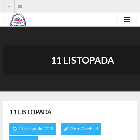
Strona główna
Władze organizacji
11 LISTOPADA
O nas
Wysokość zasiłków statutowych
Do pobrania
Kontakt
11 LISTOPADA
11 listopada 2025
Piotr Otrębski