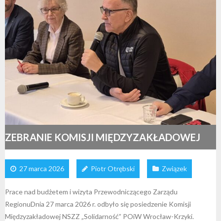
ZEBRANIE KOMISJI MIĘDZYZAKŁADOWEJ
27 marca 2026
Piotr Otrębski
Związek
Prace nad budżetem i wizyta Przewodniczącego Zarządu
RegionuDnia 27 marca 2026 r. odbyło się posiedzenie Komisji
Międzyzakładowej NSZZ „Solidarność” POiW Wrocław-Krzyki.