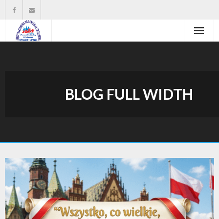
Strona główna
Władze organizacji
BLOG FULL WIDTH
O nas
Wysokość zasiłków statutowych
Do pobrania
Kontakt