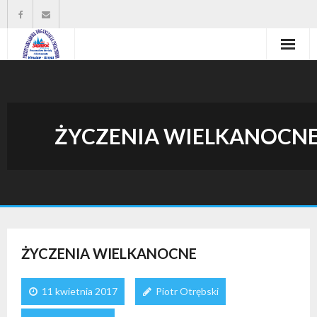
Strona główna
Władze organizacji
ŻYCZENIA WIELKANOCN
O nas
Wysokość zasiłków statutowych
Do pobrania
Kontakt
ŻYCZENIA WIELKANOCNE
11 kwietnia 2017
Piotr Otrębski