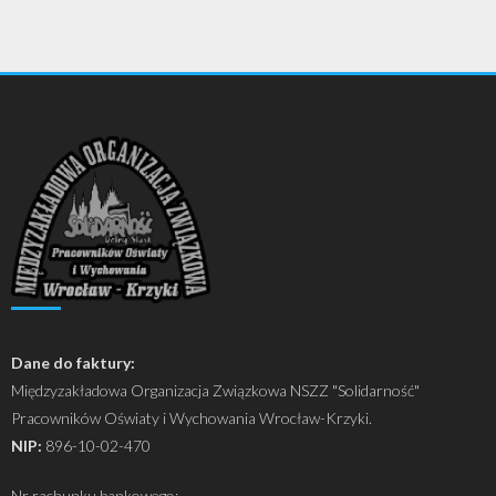
Dane do faktury:
Międzyzakładowa Organizacja Związkowa NSZZ "Solidarność"
Pracowników Oświaty i Wychowania Wrocław-Krzyki.
NIP:
896-10-02-470
Nr rachunku bankowego: