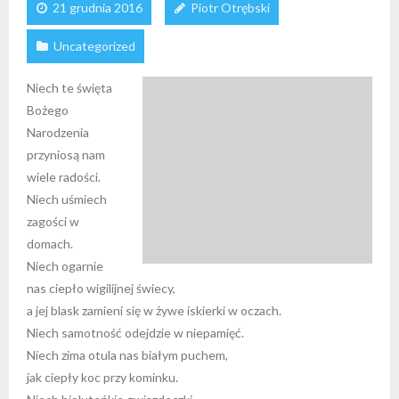
21 grudnia 2016
Piotr Otrębski
Uncategorized
Niech te święta
Bożego
Narodzenia
przyniosą nam
wiele radości.
Niech uśmiech
zagości w
domach.
Niech ogarnie
nas ciepło wigilijnej świecy,
a jej blask zamieni się w żywe iskierki w oczach.
Niech samotność odejdzie w niepamięć.
Niech zima otula nas białym puchem,
jak ciepły koc przy kominku.