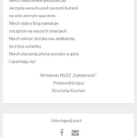
Niech bieluteńkie gwiazdeczki
skrzypią wesoło pod naszymi butami
na wieczornym spacerze.
Niech dobry Bóg namaluje
szczęście na naszych twarzach.
Niech miłość dotyka nas delikatnie,
lecz bez ustanku.
Niech marzenia płyną wysoko w górę
i spełniają się!
W imieniu NSZZ „Solidarność”
Przewodnicząca
Krystyna Kochan
Udostępnij post