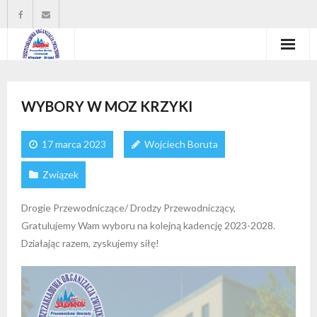
Strona główna
WYBORY W MOZ KRZYKI
Władze organizacji
O nas
17 marca 2023
Wojciech Boruta
Wysokość zasiłków statutowych
Związek
Do pobrania
Drogie Przewodniczące/ Drodzy Przewodniczący,
Gratulujemy Wam wyboru na kolejną kadencję 2023-2028.
Kontakt
Działając razem, zyskujemy siłę!