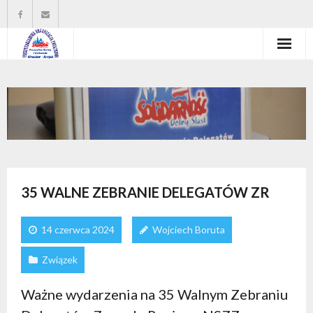
Strona główna
Władze organizacji
O nas
Wysokość zasiłków statutowych
35 WALNE ZEBRANIE DELEGATÓW ZR
Do pobrania
14 czerwca 2024
Wojciech Boruta
Kontakt
Związek
Ważne wydarzenia na 35 Walnym Zebraniu