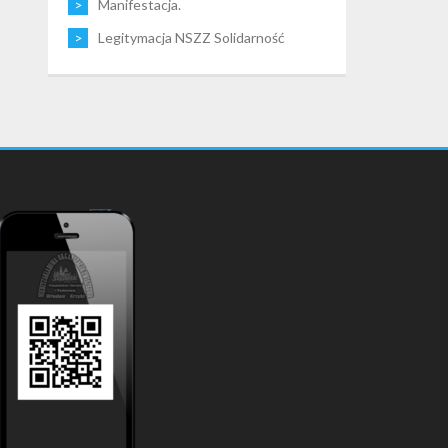
Manifestacja.
Legitymacja NSZZ Solidarność