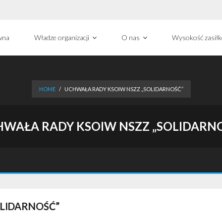
wna
Władze organizacji
O nas
Wysokość zasił
HOME
/
UCHWAŁA RADY KSOIW NSZZ „SOLIDARNOŚĆ”
WAŁA RADY KSOIW NSZZ „SOLIDARN
LIDARNOŚĆ”