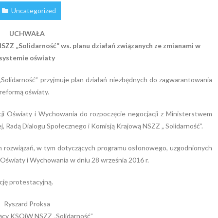
Uncategorized
UCHWAŁA
SZZ „Solidarność” ws. planu działań związanych ze zmianami w
systemie oświaty
Solidarność” przyjmuje plan działań niezbędnych do zagwarantowania
reformą oświaty.
i Oświaty i Wychowania do rozpoczęcie negocjacji z Ministerstwem
j, Radą Dialogu Społecznego i Komisją Krajową NSZZ „ Solidarność”.
ch rozwiązań, w tym dotyczących programu osłonowego, uzgodnionych
Oświaty i Wychowania w dniu 28 września 2016 r.
ję protestacyjną.
Ryszard Proksa
ący KSOiW NSZZ „Solidarność”