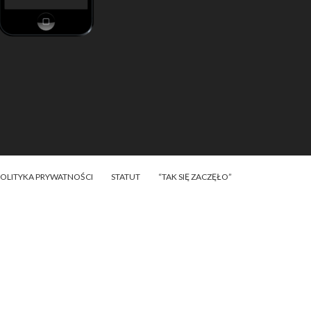
POLITYKA PRYWATNOŚCI
STATUT
“TAK SIĘ ZACZĘŁO”