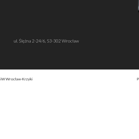
ul. Ślężna 2-24/6, 53-302 Wrocław
OiW Wrocław-Krzyki