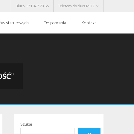
Biuro: +71 367 73 86
Telefony do biura MOZ
ków statutowych
Do pobrania
Kontakt
OŚĆ”
Szukaj