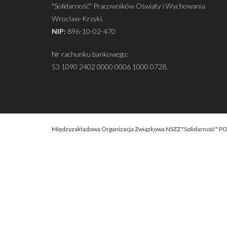
"Solidarność" Pracowników Oświaty i Wychowania
Wrocław-Krzyki.
NIP:
896-10-02-470
Nr rachunku bankowego:
53 1090 2402 0000 0006 1000 0728.
Międzyzakładowa Organizacja Związkowa NSZZ "Solidarność" P