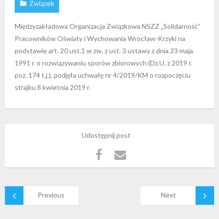
Związek
Międzyzakładowa Organizacja Związkowa NSZZ „Solidarność”
Pracowników Oświaty i Wychowania Wrocław-Krzyki na
podstawie art. 20 ust.1 w zw. z ust. 3 ustawy z dnia 23 maja
1991 r. o rozwiązywaniu sporów zbiorowych (Dz.U. z 2019 r.
poz. 174 t.j.), podjęła uchwałę nr 4/2019/KM o rozpoczęciu
strajku 8 kwietnia 2019 r.
Udostępnij post
Previous
Next