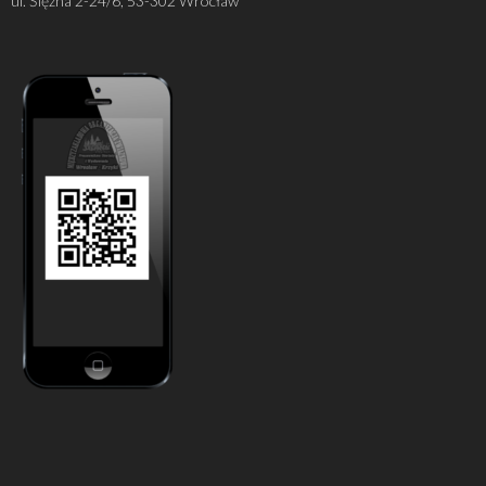
ul. Ślężna 2-24/6, 53-302 Wrocław