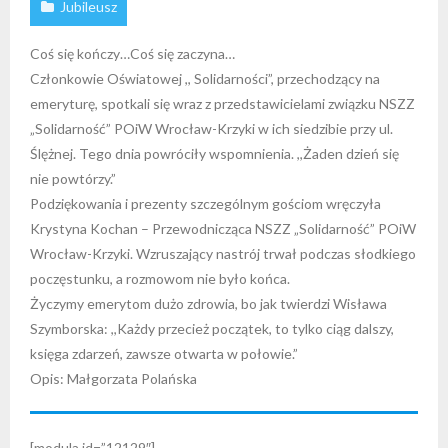
Jubileusz
Coś się kończy…Coś się zaczyna…
Członkowie Oświatowej ,, Solidarności”, przechodzący na
emeryturę, spotkali się wraz z przedstawicielami związku NSZZ
„Solidarność” POiW Wrocław-Krzyki w ich siedzibie przy ul.
Ślężnej. Tego dnia powróciły wspomnienia. ,,Żaden dzień się
nie powtórzy.”
Podziękowania i prezenty szczególnym gościom wręczyła
Krystyna Kochan – Przewodnicząca NSZZ „Solidarność” POiW
Wrocław-Krzyki. Wzruszający nastrój trwał podczas słodkiego
poczęstunku, a rozmowom nie było końca.
Życzymy emerytom dużo zdrowia, bo jak twierdzi Wisława
Szymborska: ,,Każdy przecież początek, to tylko ciąg dalszy,
księga zdarzeń, zawsze otwarta w połowie.”
Opis: Małgorzata Polańska
[modula id=”12129″]