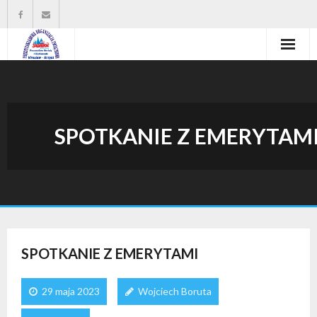
Strona główna
Władze organizacji
SPOTKANIE Z EMERYTAM
O nas
Wysokość zasiłków statutowych
Do pobrania
Kontakt
SPOTKANIE Z EMERYTAMI
29 maja 2023
Wojciech Boruta