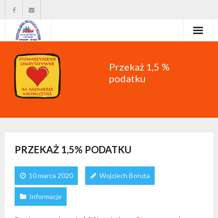
Strona główna
Przekaż 1,5 %
Władze organizacji
podatku
O nas
Wysokość zasiłków statutowych
Do pobrania
PRZEKAŻ 1,5% PODATKU
Kontakt
10 marca 2020
Wojciech Boruta
Informacje