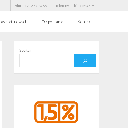
Biuro: +71 367 73 86
Telefony do biura MOZ
ków statutowych
Do pobrania
Kontakt
Szukaj