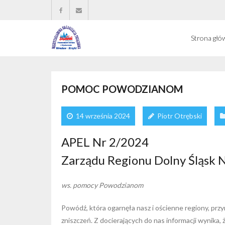
Strona głó
POMOC POWODZIANOM
14 września 2024
Piotr Otrębski
APEL Nr 2/2024
Zarządu Regionu Dolny Śląsk N
ws. pomocy Powodzianom
Powódź, która ogarnęła nasz i ościenne regiony, przy
zniszczeń. Z docierających do nas informacji wynika,