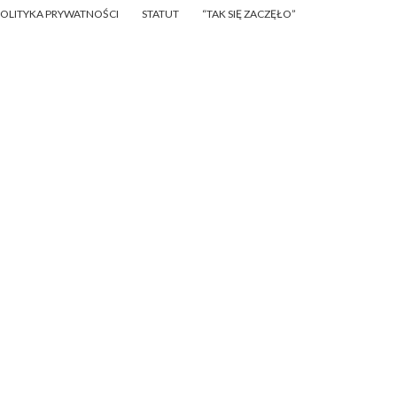
POLITYKA PRYWATNOŚCI
STATUT
“TAK SIĘ ZACZĘŁO”