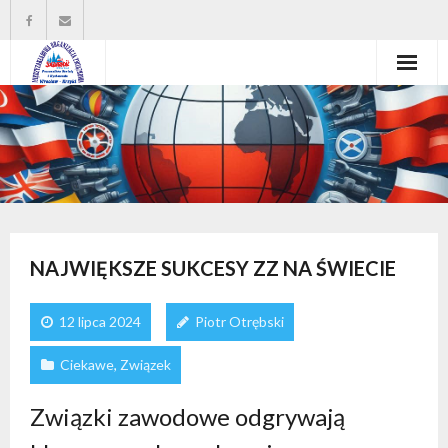
Strona główna
Władze organizacji
O nas
Wysokość zasiłków statutowych
NAJWIĘKSZE SUKCESY ZZ NA ŚWIECIE
Do pobrania
12 lipca 2024
Piotr Otrębski
Kontakt
Ciekawe
,
Związek
Związki zawodowe odgrywają