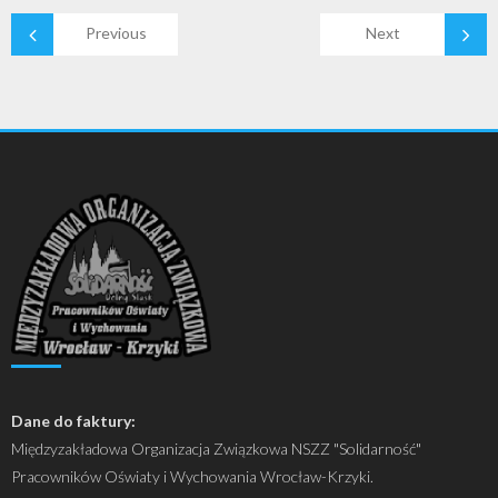
Previous
Next
Dane do faktury:
Międzyzakładowa Organizacja Związkowa NSZZ "Solidarność"
Pracowników Oświaty i Wychowania Wrocław-Krzyki.