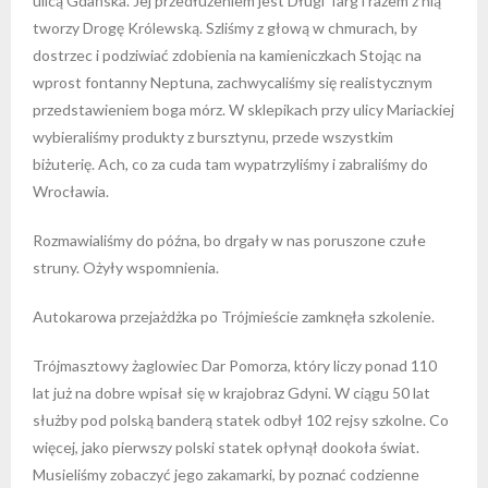
ulicą Gdańska. Jej przedłużeniem jest Długi Targ i razem z nią
tworzy Drogę Królewską. Szliśmy z głową w chmurach, by
dostrzec i podziwiać zdobienia na kamieniczkach Stojąc na
wprost fontanny Neptuna, zachwycaliśmy się realistycznym
przedstawieniem boga mórz. W sklepikach przy ulicy Mariackiej
wybieraliśmy produkty z bursztynu, przede wszystkim
biżuterię. Ach, co za cuda tam wypatrzyliśmy i zabraliśmy do
Wrocławia.
Rozmawialiśmy do późna, bo drgały w nas poruszone czułe
struny. Ożyły wspomnienia.
Autokarowa przejażdżka po Trójmieście zamknęła szkolenie.
Trójmasztowy żaglowiec Dar Pomorza, który liczy ponad 110
lat już na dobre wpisał się w krajobraz Gdyni. W ciągu 50 lat
służby pod polską banderą statek odbył 102 rejsy szkolne. Co
więcej, jako pierwszy polski statek opłynął dookoła świat.
Musieliśmy zobaczyć jego zakamarki, by poznać codzienne