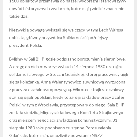
1600 obiektów przemawia do naszej wyobraźni i stanowi żywy
dowód historycznych wydarzeń, które mają wielkie znaczenie
także dziś.
Niezwykłą odwagę wykazali się walczący, w tym Lech Wałęsa –
noblista, główny przywódca Solidarności i późniejszy
prezydent Polski.
Byliśmy w Sali BHP, gdzie podpisano porozumienia sierpniowe.
A drogę do nich otworzył wybuch 14 sierpnia 1980 r. strajku
solidarnościowego w Stoczni Gdańskiej, której pracownicy ujęli
się za koleżanką, Anną Walentynowicz, suwnicową wyrzuconą
z pracy za działalność opozycyjną. Wkrótce strajk stoczniowy
stał się ogólnopolskim, kiedy to załogi zakładów pracy z całej
Polski, w tym z Wrocławia, przystępowały do niego. Sala BHP
została siedzibą Międzyzakładowego Komitetu Strajkowego
oraz miejscem negocjacji z władzami komunistycznymi. 31
sierpnia 1980 roku podpisano tu słynne Porozumienia
Gdańskie, które m.in. umożliwiły powstanie NSZZ