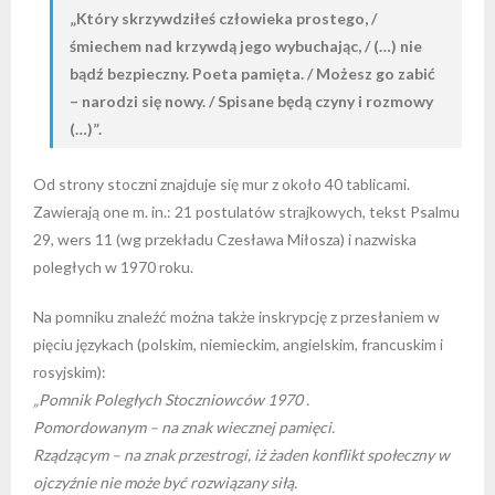
„Który skrzywdziłeś człowieka prostego, /
śmiechem nad krzywdą jego wybuchając, / (…) nie
bądź bezpieczny. Poeta pamięta. / Możesz go zabić
– narodzi się nowy. / Spisane będą czyny i rozmowy
(…)”.
Od strony stoczni znajduje się mur z około 40 tablicami.
Zawierają one m. in.: 21 postulatów strajkowych, tekst Psalmu
29, wers 11 (wg przekładu Czesława Miłosza) i nazwiska
poległych w 1970 roku.
Na pomniku znaleźć można także inskrypcję z przesłaniem w
pięciu językach (polskim, niemieckim, angielskim, francuskim i
rosyjskim):
„Pomnik Poległych Stoczniowców 1970 .
Pomordowanym – na znak wiecznej pamięci.
Rządzącym – na znak przestrogi, iż żaden konflikt społeczny w
ojczyźnie nie może być rozwiązany siłą.