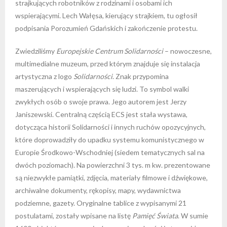
strajkujących robotników z rodzinami i osobami ich
wspierającymi. Lech Wałęsa, kierujący strajkiem, tu ogłosił
podpisania Porozumień Gdańskich i zakończenie protestu.
Zwiedziliśmy
Europejskie Centrum Solidarności
– nowoczesne,
multimedialne muzeum, przed którym znajduje się instalacja
artystyczna z logo
Solidarności
. Znak przypomina
maszerujących i wspierających się ludzi. To symbol walki
zwykłych osób o swoje prawa. Jego autorem jest Jerzy
Janiszewski. Centralną częścią ECS jest stała wystawa,
dotycząca historii Solidarności i innych ruchów opozycyjnych,
które doprowadziły do upadku systemu komunistycznego w
Europie Środkowo-Wschodniej (siedem tematycznych sal na
dwóch poziomach). Na powierzchni 3 tys. m kw. prezentowane
są niezwykłe pamiątki, zdjęcia, materiały filmowe i dźwiękowe,
archiwalne dokumenty, rękopisy, mapy, wydawnictwa
podziemne, gazety. Oryginalne tablice z wypisanymi 21
postulatami, zostały wpisane na listę
Pamięć Świata
. W sumie