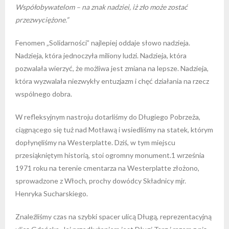
Współobywatelom – na znak nadziei, iż zło może zostać
przezwyciężone.”
Fenomen „Solidarności” najlepiej oddaje słowo nadzieja.
Nadzieja, która jednoczyła miliony ludzi. Nadzieja, która
pozwalała wierzyć, że możliwa jest zmiana na lepsze. Nadzieja,
która wyzwalała niezwykły entuzjazm i chęć działania na rzecz
wspólnego dobra.
W refleksyjnym nastroju dotarliśmy do Długiego Pobrzeża,
ciągnącego się tuż nad Motławą i wsiedliśmy na statek, którym
dopłynęliśmy na Westerplatte. Dziś, w tym miejscu
przesiąkniętym historią, stoi ogromny monument.1 września
1971 roku na terenie cmentarza na Westerplatte złożono,
sprowadzone z Włoch, prochy dowódcy Składnicy mjr.
Henryka Sucharskiego.
Znaleźliśmy czas na szybki spacer ulicą Długą, reprezentacyjną