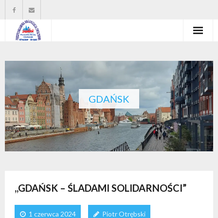
Strona główna
Władze organizacji
O nas
GDAŃSK
Wysokość zasiłków statutowych
Do pobrania
Kontakt
,,GDAŃSK – ŚLADAMI SOLIDARNOŚCI”
1 czerwca 2024
Piotr Otrębski