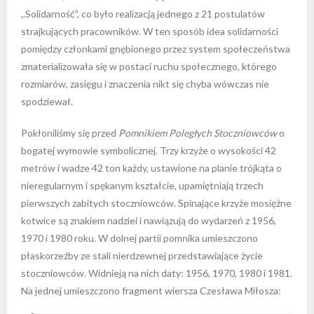
,,Solidarność”, co było realizacją jednego z 21 postulatów
strajkujących pracowników. W ten sposób idea solidarności
pomiędzy członkami gnębionego przez system społeczeństwa
zmaterializowała się w postaci ruchu społecznego, którego
rozmiarów, zasięgu i znaczenia nikt się chyba wówczas nie
spodziewał.
Pokłoniliśmy się przed
Pomnikiem Poległych Stoczniowców
o
bogatej wymowie symbolicznej. Trzy krzyże o wysokości 42
metrów i wadze 42 ton każdy, ustawione na planie trójkąta o
nieregularnym i spękanym kształcie, upamiętniają trzech
pierwszych zabitych stoczniowców. Spinające krzyże mosiężne
kotwice są znakiem nadziei i nawiązują do wydarzeń z 1956,
1970 i 1980 roku. W dolnej partii pomnika umieszczono
płaskorzeźby ze stali nierdzewnej przedstawiające życie
stoczniowców. Widnieją na nich daty: 1956, 1970, 1980 i 1981.
Na jednej umieszczono fragment wiersza Czesława Miłosza: