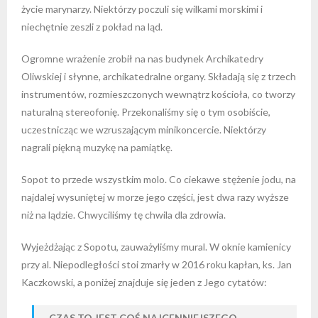
życie marynarzy. Niektórzy poczuli się wilkami morskimi i
niechętnie zeszli z pokład na ląd.
Ogromne wrażenie zrobił na nas budynek Archikatedry
Oliwskiej i słynne, archikatedralne organy. Składają się z trzech
instrumentów, rozmieszczonych wewnątrz kościoła, co tworzy
naturalną stereofonię. Przekonaliśmy się o tym osobiście,
uczestnicząc we wzruszającym minikoncercie. Niektórzy
nagrali piękną muzykę na pamiątkę.
Sopot to przede wszystkim molo. Co ciekawe stężenie jodu, na
najdalej wysuniętej w morze jego części, jest dwa razy wyższe
niż na lądzie. Chwyciliśmy tę chwila dla zdrowia.
Wyjeżdżając z Sopotu, zauważyliśmy mural. W oknie kamienicy
przy al. Niepodległości stoi zmarły w 2016 roku kapłan, ks. Jan
Kaczkowski, a poniżej znajduje się jeden z Jego cytatów:
,,CZAS TO JEST COŚ NAJCENNIEJSZEGO,