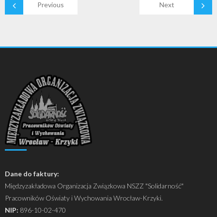
Previous
Next
Dane do faktury:
Międzyzakładowa Organizacja Związkowa NSZZ "Solidarność"
Pracowników Oświaty i Wychowania Wrocław-Krzyki.
NIP:
896-10-02-470