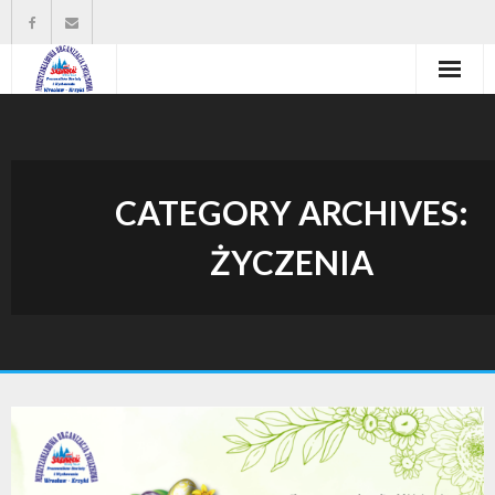
Strona główna
Władze organizacji
CATEGORY ARCHIVES:
O nas
ŻYCZENIA
Wysokość zasiłków statutowych
Do pobrania
Kontakt