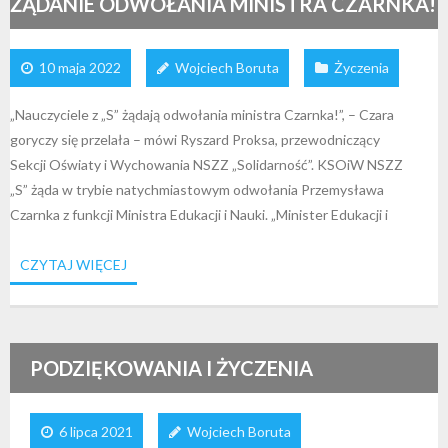
ŻĄDANIE ODWOŁANIA MINISTRA CZARNKA!
10 maja 2022
Wojciech Boruta
Życzenia
„Nauczyciele z „S” żądają odwołania ministra Czarnka!”, – Czara
goryczy się przelała – mówi Ryszard Proksa, przewodniczący
Sekcji Oświaty i Wychowania NSZZ „Solidarność”. KSOiW NSZZ
„S” żąda w trybie natychmiastowym odwołania Przemysława
Czarnka z funkcji Ministra Edukacji i Nauki. „Minister Edukacji i
CZYTAJ WIĘCEJ
PODZIĘKOWANIA I ŻYCZENIA
6 lipca 2021
Wojciech Boruta