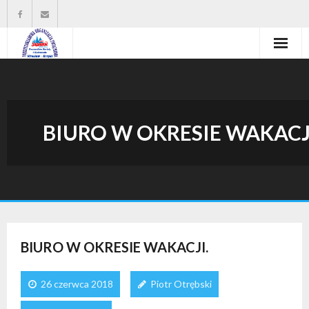
Strona główna
Władze organizacji
BIURO W OKRESIE WAKACJ
O nas
Wysokość zasiłków statutowych
Do pobrania
Kontakt
BIURO W OKRESIE WAKACJI.
26 czerwca 2018
Piotr Otrębski