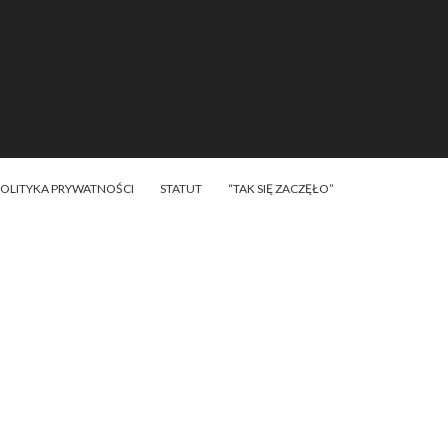
POLITYKA PRYWATNOŚCI
STATUT
“TAK SIĘ ZACZĘŁO”