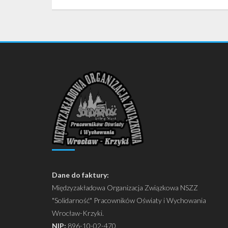
Dane do faktury:
Międzyzakładowa Organizacja Związkowa NSZZ
"Solidarność" Pracowników Oświaty i Wychowania
Wrocław-Krzyki.
NIP:
896-10-02-470