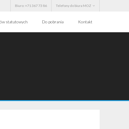
Biuro: +71 367 73 86
Telefony do biura MOZ
ków statutowych
Do pobrania
Kontakt