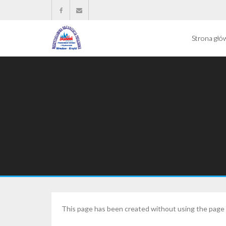
Strona głó
This page has been created without using the page 