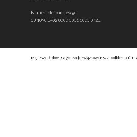
Nr rachunku bankowego:
53 1090 2402 0000 0006 1000 0728.
Międzyzakładowa Organizacja Związkowa NSZZ "Solidarność" P