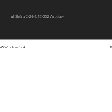
ul. Ślężna 2-24/6, 53-302 Wrocław
OiW Wrocław-Krzyki