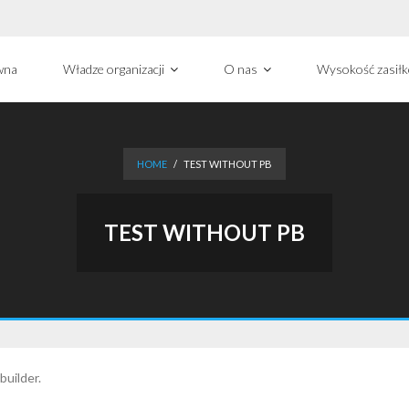
wna
Władze organizacji
O nas
Wysokość zasił
HOME
/
TEST WITHOUT PB
TEST WITHOUT PB
builder.