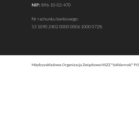
NIP:
896-10-02-470
Nr rachunku bankowego:
53 1090 2402 0000 0006 1000 0728.
Międzyzakładowa Organizacja Związkowa NSZZ "Solidarność" P