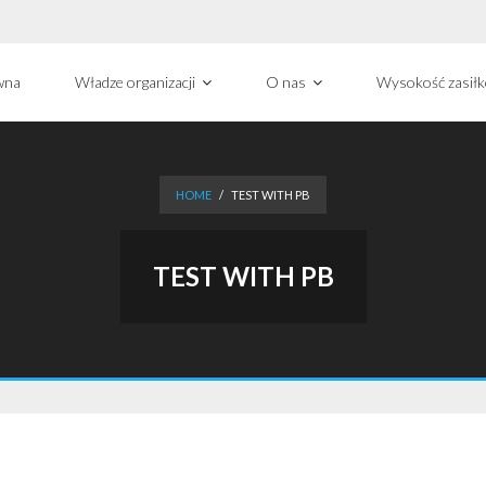
wna
Władze organizacji
O nas
Wysokość zasił
HOME
/
TEST WITH PB
TEST WITH PB