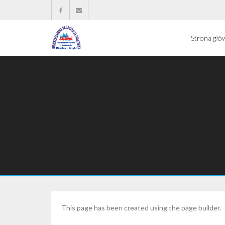
Strona głó
This page has been created using the page builder.