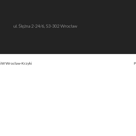
ul. Ślężna 2-24/6, 53-302 Wrocław
OiW Wrocław-Krzyki