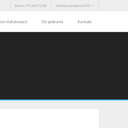
Biuro: +71 367 73 86
Telefony do biura MOZ
ków statutowych
Do pobrania
Kontakt