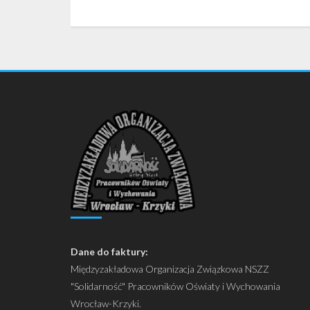
Dane do faktury:
Międzyzakładowa Organizacja Związkowa NSZZ
"Solidarność" Pracowników Oświaty i Wychowania
Wrocław-Krzyki.