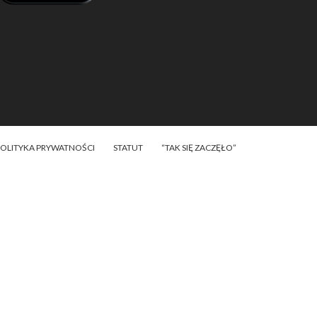
POLITYKA PRYWATNOŚCI
STATUT
“TAK SIĘ ZACZĘŁO”