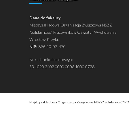
Dane do faktury:
Międzyzakładowa Organizacja Związkowa NSZZ
"Solidarność" Pracowników Oświaty i Wychowania
Wrocław-Krzyki.
NIP:
896-10-02-470
Nr rachunku bankowego:
53 1090 2402 0000 0006 1000 0728.
Międzyzakładowa Organizacja Związkowa NSZZ "Solidarność" P