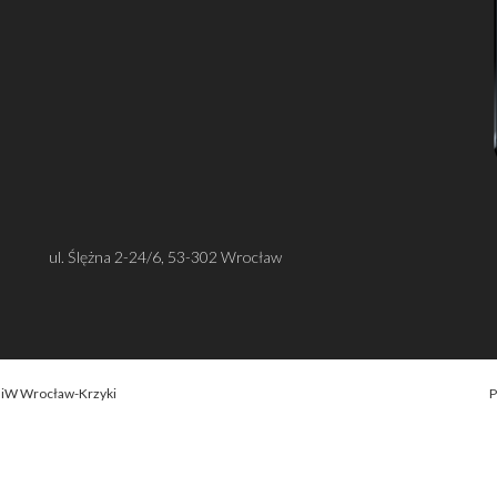
ul. Ślężna 2-24/6, 53-302 Wrocław
OiW Wrocław-Krzyki