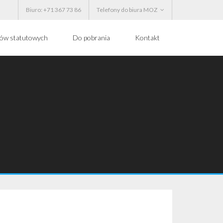
Biuro: +71 367 73 86
Telefony do biura MOZ
ków statutowych
Do pobrania
Kontakt