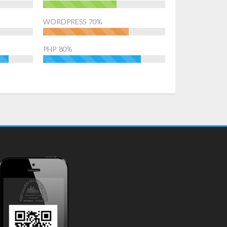
WORDPRESS
70%
PHP
80%