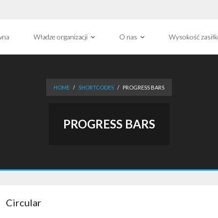
wna
Władze organizacji
O nas
Wysokość zasił
HOME
/
SHORTCODES
/
PROGRESS BARS
PROGRESS BARS
Circular