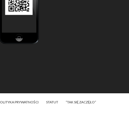
POLITYKA PRYWATNOŚCI
STATUT
“TAK SIĘ ZACZĘŁO”