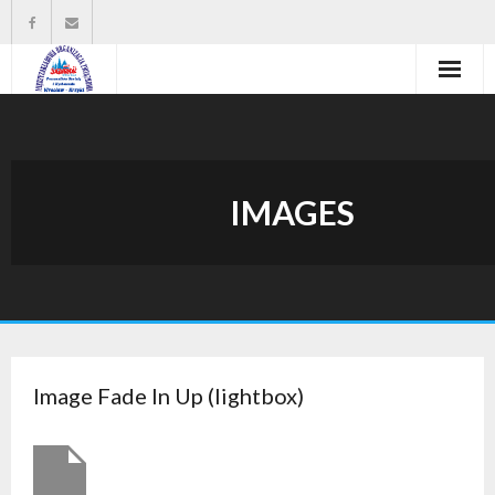
Strona główna
Władze organizacji
IMAGES
O nas
Wysokość zasiłków statutowych
Do pobrania
Kontakt
Image Fade In Up (lightbox)