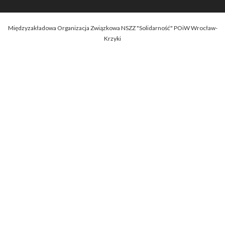
Międzyzakładowa Organizacja Związkowa NSZZ "Solidarność" POiW Wrocław-
Krzyki