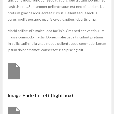
tincidunt eros. Nunc consequat at orci sed dictum. Donec nec
sagittis erat. Sed semper pellentesque est nec bibendum. Ut
pretium gravida arcu laoreet cursus. Pellentesque lectus
purus, mollis posuere mauris eget, dapibus lobortis urna.
Morbi sollicitudin malesuada facilisis. Cras sed est vestibulum
massa commodo mattis. Donec malesuada tincidunt pretium.
In sollicitudin nulla vitae neque pellentesque commodo. Lorem
ipsum dolor sit amet, consectetur adipiscing elit.
Image Fade In Left (lightbox)