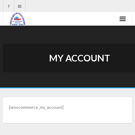
Strona główna
Władze organizacji
MY ACCOUNT
O nas
Wysokość zasiłków statutowych
Do pobrania
Kontakt
[woocommerce_my_account]