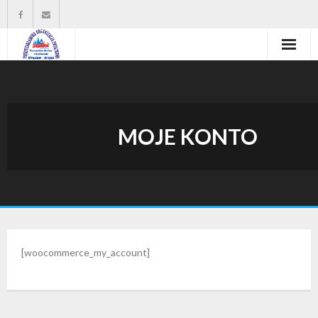
Strona główna
Władze organizacji
MOJE KONTO
O nas
Wysokość zasiłków statutowych
Do pobrania
Kontakt
[woocommerce_my_account]