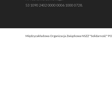
53 1090 2402 0000 0006 1000 0728.
Międzyzakładowa Organizacja Związkowa NSZZ "Solidarność" P