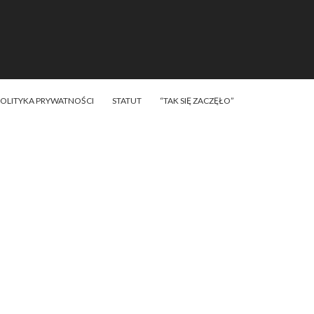
POLITYKA PRYWATNOŚCI
STATUT
“TAK SIĘ ZACZĘŁO”