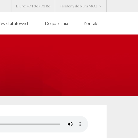
Biuro: +71 367 73 86
Telefony do biura MOZ
ków statutowych
Do pobrania
Kontakt