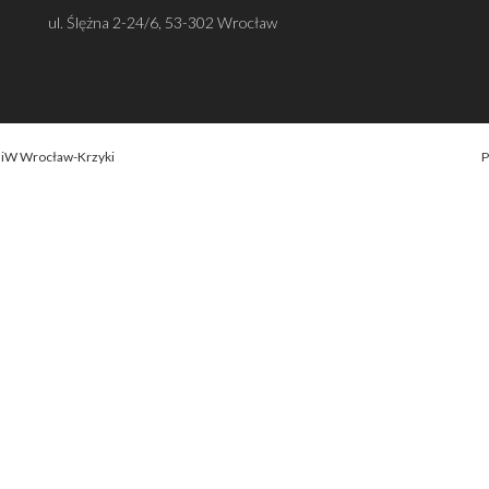
ul. Ślężna 2-24/6, 53-302 Wrocław
OiW Wrocław-Krzyki