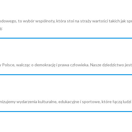
odowego, to wybór wspólnoty, która stoi na straży wartości takich jak s
ą:
 w Polsce, walcząc o demokrację i prawa człowieka. Nasze dziedzictwo jes
nizujemy wydarzenia kulturalne, edukacyjne i sportowe, które łączą ludz