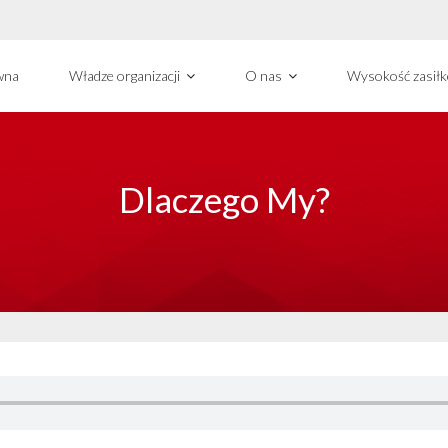
wna
Władze organizacji
O nas
Wysokość zasił
Dlaczego My?